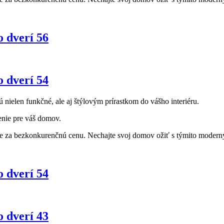
o dverí 56
o dverí 54
ú nielen funkčné, ale aj štýlovým prírastkom do vášho interiéru.
enie pre váš domov.
re za bezkonkurenčnú cenu. Nechajte svoj domov ožiť s týmito moderným
o dverí 54
o dverí 43