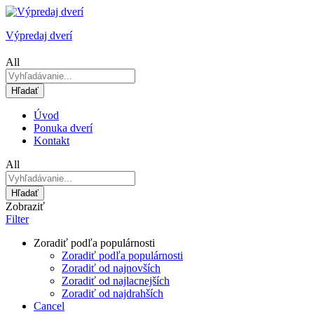
Výpredaj dverí
All
Hľadať
Úvod
Ponuka dverí
Kontakt
All
Hľadať
Zobraziť
Filter
Zoradiť podľa populárnosti
Zoradiť podľa populárnosti
Zoradiť od najnovších
Zoradiť od najlacnejších
Zoradiť od najdrahších
Cancel