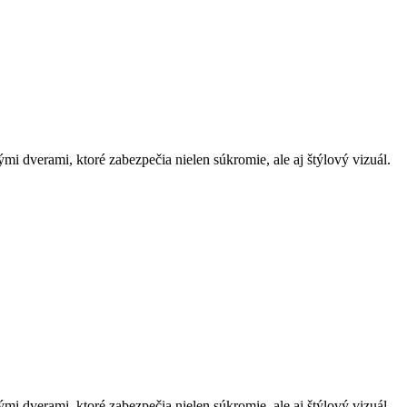
i dverami, ktoré zabezpečia nielen súkromie, ale aj štýlový vizuál.
i dverami, ktoré zabezpečia nielen súkromie, ale aj štýlový vizuál.