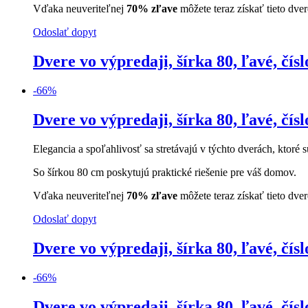
Vďaka neuveriteľnej
70% zľave
môžete teraz získať tieto dve
Odoslať dopyt
Dvere vo výpredaji, šírka 80, ľavé, čísl
-
66
%
Dvere vo výpredaji, šírka 80, ľavé, čísl
Elegancia a spoľahlivosť sa stretávajú v týchto dverách, ktoré s
So šírkou 80 cm poskytujú praktické riešenie pre váš domov.
Vďaka neuveriteľnej
70% zľave
môžete teraz získať tieto dve
Odoslať dopyt
Dvere vo výpredaji, šírka 80, ľavé, čísl
-
66
%
Dvere vo výpredaji, šírka 80, ľavé, čísl