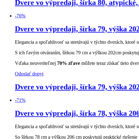
Dvere vo výpredaji, šírka 80, atypické, 
-
76
%
Dvere vo výpredaji, šírka 79, výška 202
Elegancia a spoľahlivosť sa stretávajú v týchto dverách, ktoré s
S ich ľavým otváraním, šírkou 79 cm a výškou 202cm poskytujú
Vďaka neuveriteľnej
70% zľave
môžete teraz získať tieto dve
Odoslať dopyt
Dvere vo výpredaji, šírka 79, výška 202
-
71
%
Dvere vo výpredaji, šírka 78, výška 206
Elegancia a spoľahlivosť sa stretávajú v týchto dverách, ktoré s
So šírkou 78 cm a výškou 206 cm poskytujú praktické riešenie