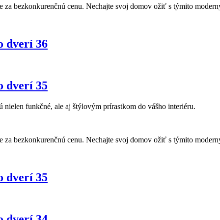
re za bezkonkurenčnú cenu. Nechajte svoj domov ožiť s týmito moderným
o dverí 36
o dverí 35
ú nielen funkčné, ale aj štýlovým prírastkom do vášho interiéru.
re za bezkonkurenčnú cenu. Nechajte svoj domov ožiť s týmito moderným
o dverí 35
o dverí 34