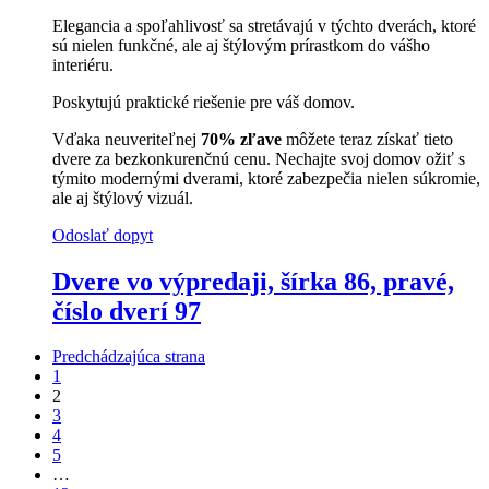
Elegancia a spoľahlivosť sa stretávajú v týchto dverách, ktoré
sú nielen funkčné, ale aj štýlovým prírastkom do vášho
interiéru.
Poskytujú praktické riešenie pre váš domov.
Vďaka neuveriteľnej
70% zľave
môžete teraz získať tieto
dvere za bezkonkurenčnú cenu. Nechajte svoj domov ožiť s
týmito modernými dverami, ktoré zabezpečia nielen súkromie,
ale aj štýlový vizuál.
Odoslať dopyt
Dvere vo výpredaji, šírka 86, pravé,
číslo dverí 97
Predchádzajúca strana
1
2
3
4
5
…