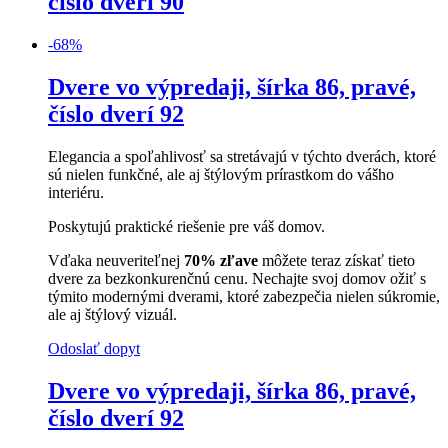
číslo dverí 90
-
68
%
Dvere vo výpredaji, šírka 86, pravé,
číslo dverí 92
Elegancia a spoľahlivosť sa stretávajú v týchto dverách, ktoré
sú nielen funkčné, ale aj štýlovým prírastkom do vášho
interiéru.
Poskytujú praktické riešenie pre váš domov.
Vďaka neuveriteľnej
70% zľave
môžete teraz získať tieto
dvere za bezkonkurenčnú cenu. Nechajte svoj domov ožiť s
týmito modernými dverami, ktoré zabezpečia nielen súkromie,
ale aj štýlový vizuál.
Odoslať dopyt
Dvere vo výpredaji, šírka 86, pravé,
číslo dverí 92