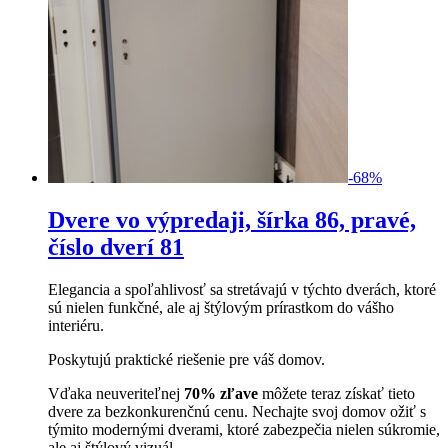
-
68
%
Dvere vo výpredaji, šírka 86, pravé,
číslo dverí 81
Elegancia a spoľahlivosť sa stretávajú v týchto dverách, ktoré
sú nielen funkčné, ale aj štýlovým prírastkom do vášho
interiéru.
Poskytujú praktické riešenie pre váš domov.
Vďaka neuveriteľnej
70% zľave
môžete teraz získať tieto
dvere za bezkonkurenčnú cenu. Nechajte svoj domov ožiť s
týmito modernými dverami, ktoré zabezpečia nielen súkromie,
ale aj štýlový vizuál.