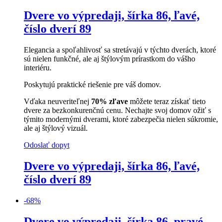
Dvere vo výpredaji, šírka 86, ľavé,
číslo dverí 89
Elegancia a spoľahlivosť sa stretávajú v týchto dverách, ktoré
sú nielen funkčné, ale aj štýlovým prírastkom do vášho
interiéru.
Poskytujú praktické riešenie pre váš domov.
Vďaka neuveriteľnej
70% zľave
môžete teraz získať tieto
dvere za bezkonkurenčnú cenu. Nechajte svoj domov ožiť s
týmito modernými dverami, ktoré zabezpečia nielen súkromie,
ale aj štýlový vizuál.
Odoslať dopyt
Dvere vo výpredaji, šírka 86, ľavé,
číslo dverí 89
-
68
%
Dvere vo výpredaji, šírka 86, pravé,