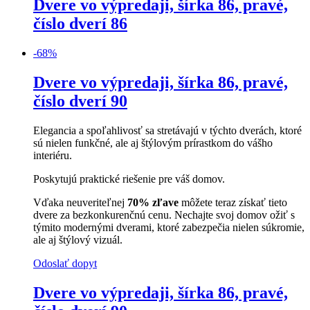
Dvere vo výpredaji, šírka 86, pravé,
číslo dverí 86
-
68
%
Dvere vo výpredaji, šírka 86, pravé,
číslo dverí 90
Elegancia a spoľahlivosť sa stretávajú v týchto dverách, ktoré
sú nielen funkčné, ale aj štýlovým prírastkom do vášho
interiéru.
Poskytujú praktické riešenie pre váš domov.
Vďaka neuveriteľnej
70% zľave
môžete teraz získať tieto
dvere za bezkonkurenčnú cenu. Nechajte svoj domov ožiť s
týmito modernými dverami, ktoré zabezpečia nielen súkromie,
ale aj štýlový vizuál.
Odoslať dopyt
Dvere vo výpredaji, šírka 86, pravé,