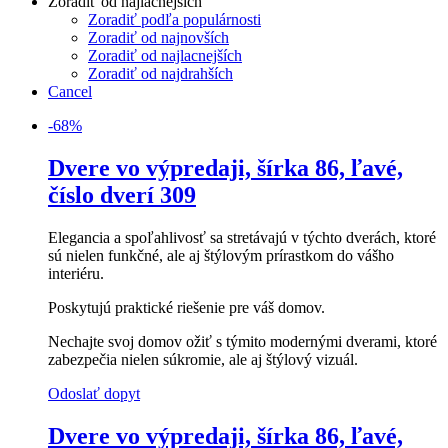
Zoradiť od najlacnejších
Zoradiť podľa populárnosti
Zoradiť od najnovších
Zoradiť od najlacnejších
Zoradiť od najdrahších
Cancel
-
68
%
Dvere vo výpredaji, šírka 86, ľavé,
číslo dverí 309
Elegancia a spoľahlivosť sa stretávajú v týchto dverách, ktoré
sú nielen funkčné, ale aj štýlovým prírastkom do vášho
interiéru.
Poskytujú praktické riešenie pre váš domov.
Nechajte svoj domov ožiť s týmito modernými dverami, ktoré
zabezpečia nielen súkromie, ale aj štýlový vizuál.
Odoslať dopyt
Dvere vo výpredaji, šírka 86, ľavé,