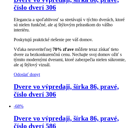
číslo dverí 306
Elegancia a spoľahlivosť sa stretávajú v týchto dverách, ktoré
sú nielen funkčné, ale aj štýlovým prírastkom do vášho
interiéru.
Poskytujú praktické riešenie pre váš domov.
Vďaka neuveriteľnej
70% zľave
môžete teraz získať tieto
dvere za bezkonkurenčnú cenu. Nechajte svoj domov ožiť s
týmito modernými dverami, ktoré zabezpečia nielen súkromie,
ale aj štýlový vizuál.
Odoslať dopyt
Dvere vo výpredaji, šírka 86, pravé,
číslo dverí 306
-
68
%
Dvere vo výpredaji, šírka 86, pravé,
číslo dverí 586