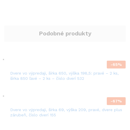
Podobné produkty
-
65
%
Dvere vo výpredaji, šírka 650, výška 198,5: pravé – 2 ks,
šírka 850 ľavé – 2 ks – číslo dverí 532
-
67
%
Dvere vo výpredaji, šírka 69, výška 209, pravé, dvere plus
zárubeň, číslo dverí 155