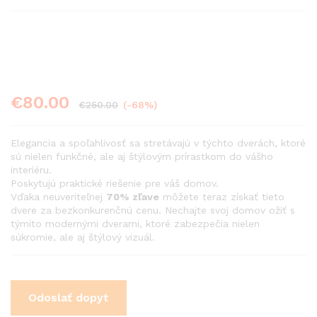
€
80.00
€
250.00
(-68%)
Elegancia a spoľahlivosť sa stretávajú v týchto dverách, ktoré
sú nielen funkčné, ale aj štýlovým prírastkom do vášho
interiéru.
Poskytujú praktické riešenie pre váš domov.
Vďaka neuveriteľnej
70% zľave
môžete teraz získať tieto
dvere za bezkonkurenčnú cenu. Nechajte svoj domov ožiť s
týmito modernými dverami, ktoré zabezpečia nielen
súkromie, ale aj štýlový vizuál.
Odoslať dopyt