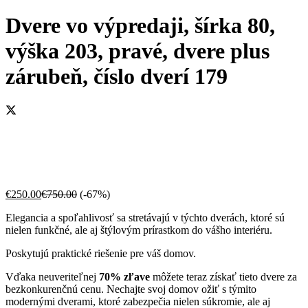
Dvere vo výpredaji, šírka 80,
výška 203, pravé, dvere plus
zárubeň, číslo dverí 179
€
250.00
€
750.00
(-67%)
Elegancia a spoľahlivosť sa stretávajú v týchto dverách, ktoré sú
nielen funkčné, ale aj štýlovým prírastkom do vášho interiéru.
Poskytujú praktické riešenie pre váš domov.
Vďaka neuveriteľnej
70% zľave
môžete teraz získať tieto dvere za
bezkonkurenčnú cenu. Nechajte svoj domov ožiť s týmito
modernými dverami, ktoré zabezpečia nielen súkromie, ale aj