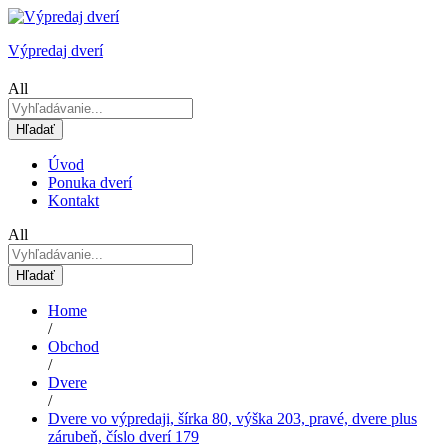
Výpredaj dverí
All
Hľadať
Úvod
Ponuka dverí
Kontakt
All
Hľadať
Home
/
Obchod
/
Dvere
/
Dvere vo výpredaji, šírka 80, výška 203, pravé, dvere plus
zárubeň, číslo dverí 179